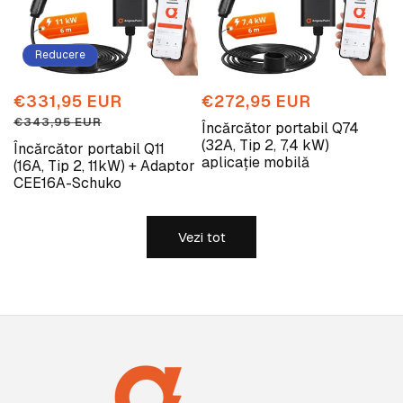
Reducere
Preț
€331,95 EUR
Preț
Preț
€272,95 EUR
redus
obișnuit
obișnuit
€343,95 EUR
Încărcător portabil Q74
(32A, Tip 2, 7,4 kW)
Încărcător portabil Q11
aplicație mobilă
(16A, Tip 2, 11kW) + Adaptor
CEE16A-Schuko
Vezi tot