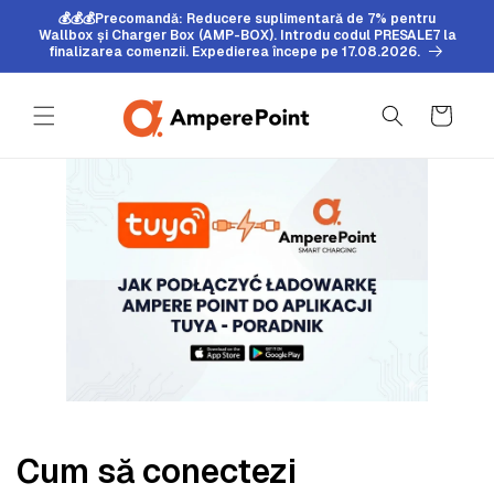
Sari la
💰💰💰Precomandă: Reducere suplimentară de 7% pentru
conținut
Wallbox și Charger Box (AMP-BOX). Introdu codul PRESALE7 la
finalizarea comenzii. Expedierea începe pe 17.08.2026.
Coș
Cum să conectezi