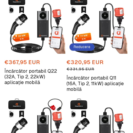
Reducere
Preț
€367,95 EUR
Preț
€320,95 EUR
Preț
obișnuit
redus
obișnuit
€331,95 EUR
Încărcător portabil Q22
(32A, Tip 2, 22kW)
Încărcător portabil Q11
aplicație mobilă
(16A, Tip 2, 11kW) aplicație
mobilă