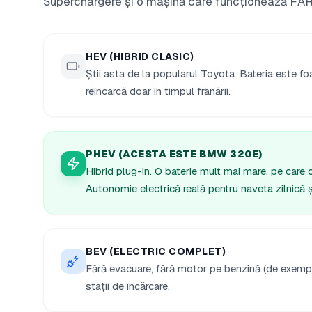
Superchargere și o mașină care funcționează FĂR
HEV (HIBRID CLASIC)
Știi asta de la popularul Toyota. Bateria este foa
reîncarcă doar în timpul frânării.
PHEV (ACESTA ESTE BMW 320E)
Hibrid plug-in. O baterie mult mai mare, pe care
Autonomie electrică reală pentru naveta zilnică 
BEV (ELECTRIC COMPLET)
Fără evacuare, fără motor pe benzină (de exemp
stații de încărcare.