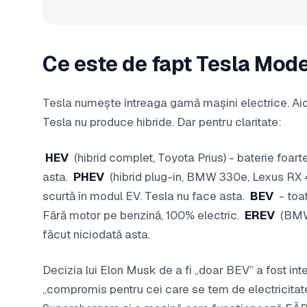
Ce este de fapt Tesla Mod
Tesla numește întreaga gamă mașini electrice. Aic
Tesla nu produce hibride. Dar pentru claritate:
HEV
(hibrid complet, Toyota Prius) - baterie foart
asta.
PHEV
(hibrid plug-in, BMW 330e, Lexus RX
scurtă în modul EV. Tesla nu face asta.
BEV
- toa
Fără motor pe benzină, 100% electric.
EREV
(BMW 
făcut niciodată asta.
Decizia lui Elon Musk de a fi „doar BEV” a fost int
„compromis pentru cei care se tem de electricitate”