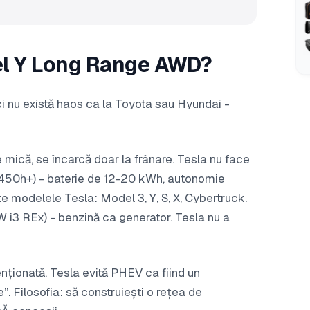
el Y Long Range AWD?
i nu există haos ca la Toyota sau Hyundai -
e mică, se încarcă doar la frânare. Tesla nu face
 450h+) - baterie de 12-20 kWh, autonomie
te modelele Tesla: Model 3, Y, S, X, Cybertruck.
i3 REx) - benzină ca generator. Tesla nu a
enționată. Tesla evită PHEV ca fiind un
. Filosofia: să construiești o rețea de