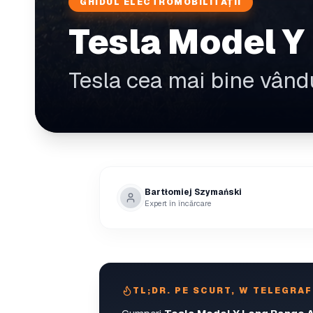
GHIDUL ELECTROMOBILITĂȚII
Tesla Model Y
Tesla cea mai bine vând
Bartłomiej Szymański
Expert în încărcare
TL;DR. PE SCURT, W TELEGRAF