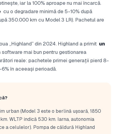
tinește, iar la 100% aproape nu mai încarcă.
e
cu o degradare minimă de 5-10% după
 după 350.000 km cu Model 3 LR). Pachetul are
oua „Highland” din 2024. Highland a primit
un
un software mai bun pentru gestionarea
ători reale: pachetele primei generații pierd 8-
-6% în aceeași perioadă.
ică?
im urban (Model 3 este o berlină ușoară, 1850
 km. WLTP indică 530 km. Iarna, autonomia
ce a celulelor). Pompa de căldură Highland