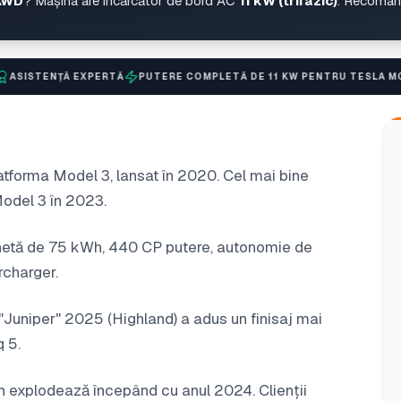
 AWD
? Mașina are încărcător de bord AC
11 kW (trifazic)
. Recomand
XPERTĂ
PUTERE COMPLETĂ DE 11 KW PENTRU TESLA MODEL Y LONG 
tforma Model 3, lansat în 2020. Cel mai bine
Model 3 în 2023.
netă de 75 kWh, 440 CP putere, autonomie de
charger.
 "Juniper" 2025 (Highland) a adus un finisaj mai
 5.
 explodează începând cu anul 2024. Clienții