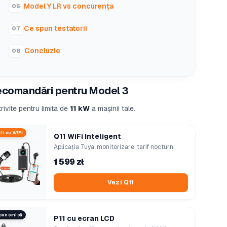
Model Y LR vs concurența
Ce spun testatorii
Concluzie
comandări pentru Model 3
rivite pentru limita de
11 kW
a mașinii tale.
11 cu WiFi
Q11 WiFi Inteligent
Aplicația Tuya, monitorizare, tarif nocturn.
1 599 zł
Vezi Q11
conomică
P11 cu ecran LCD