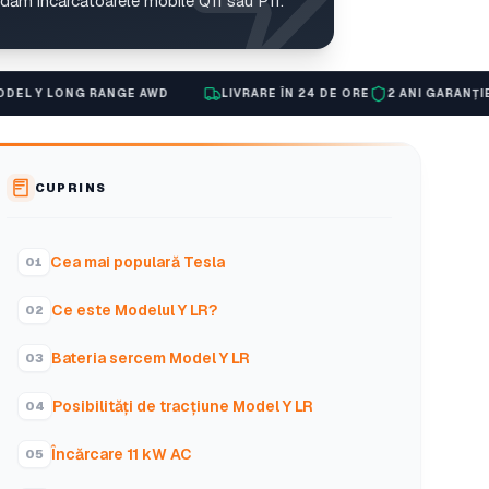
ăm încărcătoarele mobile Q11 sau P11.
RANGE AWD
LIVRARE ÎN 24 DE ORE
2 ANI GARANȚIE
ASISTENȚĂ
CUPRINS
Cea mai populară Tesla
Ce este Modelul Y LR?
Bateria sercem Model Y LR
Posibilități de tracțiune Model Y LR
Încărcare 11 kW AC