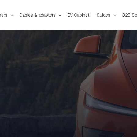
gers
Cables & adapters
EV Cabinet
Guides
B2B So