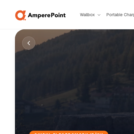
Sari la
conținut
Wallbox
Portable Char