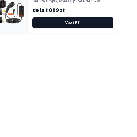
Servire simplă, aceeași putere de 11 kW.
de la 1 099 zł
Vezi P11