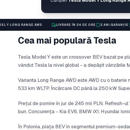
Cumperi
Tesla Model Y Long Range
NGE AWD
LIVRARE ÎN 24 DE ORE
2 ANI GARANȚIE
ASISTENȚĂ E
Cea mai populară Tesla
Tesla Model Y este un crossover BEV bazat pe pla
vândut Tesla la nivel global - a depășit vânzările 
Varianta Long Range AWD este AWD cu o baterie 
533 km WLTP. Încărcare DC până la 250 kW Super
Prețul de pornire în jur de 245 mii PLN. Refresh-ul
bun. Concurența - Kia EV6, BMW iX1, Hyundai Ioniq
În Polonia, piața BEV în segmentul premium-sedan