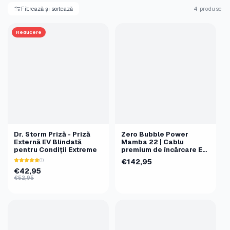
Filtrează și sortează
4 produse
Reducere
Dr. Storm Priză - Priză
Zero Bubble Power
Externă EV Blindată
Mamba 22 | Cablu
pentru Condiții Extreme
premium de încărcare EV
AC Tip 2 | 22kW | 5m
(1)
€142,95
€42,95
€52,95