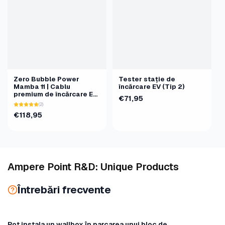
Zero Bubble Power
Tester stație de
Mamba 11 | Cablu
încărcare EV (Tip 2)
premium de încărcare EV
€71,95
AC Tip 2 | 11kW | 5m
(2)
€118,95
C
Ampere Point R&D: Unique Products
o
Întrebări frecvente
l
e
c
Pot instala un wallbox în parcarea unui bloc de