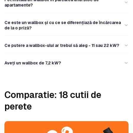
ț
apartamente?
i
e
Ce este un wallbox și cu ce se diferențiază de încărcarea
:
de la o priză?
Ce putere a wallbox-ului ar trebui să aleg - 11 sau 22 kW?
Aveți un wallbox de 7,2 kW?
Comparatie: 18 cutii de
perete