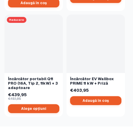
Adaugă în coș
Reducere
Încărcător portabil Q11
Încărcător EV Wallbox
PRO (16A, Tip 2, 11kW) + 3
PRIME 11 kW + Priză
adaptoare
€403,95
€439,95
€451,95
Adaugă în coș
Alege opțiuni