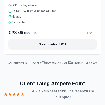
LCD display + timer
Up to 11 kW from 3-phase CEE 16A
No app
6 m cable
€237,95
€249,95
−€12,00
See product P11
Returnări în 30 de zile
garanție de 2 ani
livrare în 24 de ore
Clienții aleg Ampere Point
4,9 / 5 din peste 1200 de recenzii ale
clienților