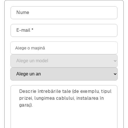
F
Nume
o
r
E-mail
*
m
u
l
Alege o mașină
a
r
d
e
c
o
Descrie întrebările tale (de exemplu, tipul
n
prizei, lungimea cablului, instalarea în
garaj).
t
a
c