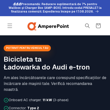
Sari la
💰💰💰Precomandă: Reducere suplimentară de 7% pentru
conținut
Wallbox și Charger Box (AMP-BOX). Introdu codul PRESALE7 la
finalizarea comenzii. Expedierea începe pe 17.08.2026.
Coș
POTRIVIT PENTRU VEHICUL TĂU
Bicicleta ta
Ładowarka do Audi e-tron
Am ales încărcătoarele care corespund specificațiilor de
încărcare ale mașinii tale. Verifică recomandarea
noastră.
Onboard AC charger:
11 kW
(3-phase)
Connector:
Type 2