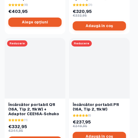
(18)
(31)
€403,95
€320,95
€332,95
Alege opțiuni
Adaugă în coș
Reducere
Reducere
Încărcător portabil Q11
Încărcător portabil P11
(16A, Tip 2, 11kW) +
(16A, Tip 2, 11kW)
Adaptor CEE16A-Schuko
(8)
(11)
€237,95
€332,95
€249,95
€344,95
Adaugă în coș