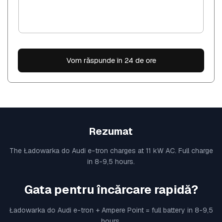
t
Vom răspunde în 24 de ore
Rezumat
The Ładowarka do Audi e-tron charges at 11 kW AC. Full charge
in 8-9,5 hours.
Gata pentru încărcare rapidă?
Ładowarka do Audi e-tron + Ampere Point = full battery in 8-9,5
hours.