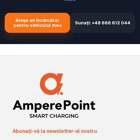
Alege un încărcător
Sunați: +48 666 612 044
pentru vehiculul meu
Abonați-vă la newsletter-ul nostru