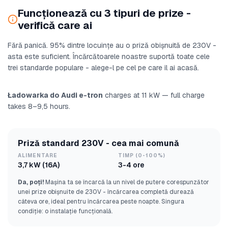
Funcționează cu 3 tipuri de prize -
verifică care ai
Fără panică. 95% dintre locuințe au o priză obișnuită de 230V -
asta este suficient. Încărcătoarele noastre suportă toate cele
trei standarde populare - alege-l pe cel pe care îl ai acasă.
Ładowarka do Audi e-tron
charges at 11 kW — full charge
takes 8–9,5 hours.
Priză standard 230V - cea mai comună
ALIMENTARE
TIMP (0-100%)
3,7 kW (16A)
3-4 ore
Da, poți!
Mașina ta se încarcă la un nivel de putere corespunzător
unei prize obișnuite de 230V - încărcarea completă durează
câteva ore, ideal pentru încărcarea peste noapte. Singura
condiție: o instalație funcțională.