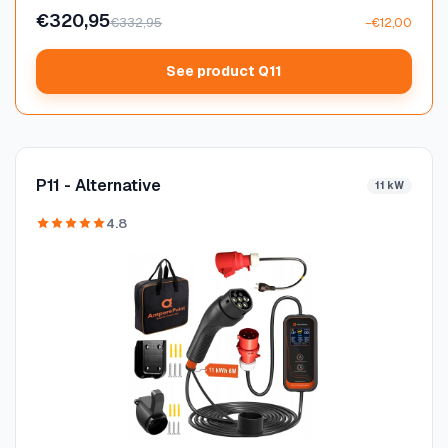
€320,95
€332,95
−€12,00
See product Q11
P11 - Alternative
11 kW
4.8