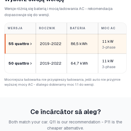
Wersje różnią się baterią i mocą ładowania AC - rekomendacja
dopasowuje się do wersji.
WERSJA
ROCZNIK
BATERIA
MOC AC
11 kW
55 quattro
2019-2022
86,5 kWh
3-phase
11 kW
50 quattro
2019-2022
64,7 kWh
3-phase
Mocniejsza ładowarka nie przyspieszy ładowania, jeśli auto nie przyjmie
wyższej mocy AC - dlatego dobieramy moc 1:1 do wersji.
Ce încărcător să aleg?
Both match your car. Q11 is our recommendation - P11 is the
cheaper alternative.