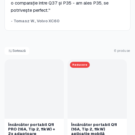
o comparație între Q37 și P35 - am ales P35, se
potrivește perfect."
- Tomasz W., Volvo XC60
Sortează
6 produse
Reducere
Încărcător portabil Q11
Încărcător portabil Q11
PRO (16A, Tip 2, 11kW) +
(16A, Tip 2, 11kW)
2x adaptoare
aplicație mobilă