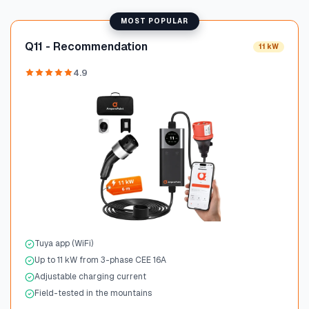
MOST POPULAR
Q11 - Recommendation
11 kW
4.9
Tuya app (WiFi)
Up to 11 kW from 3-phase CEE 16A
Adjustable charging current
Field-tested in the mountains