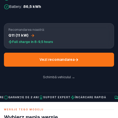
Battery:
86,5 kWh
Recomandarea noastră:
Q11 (11 kW)
Full charge in 8-9,5 hours
Vezi recomandarea
Schimbă vehiculul →
GARANȚIE DE 2 ANI
SUPORT EXPERT
ÎNCĂRCARE RAPIDĂ
LIV
WERSJE TEGO MODELU
Wybierz swoją wersję