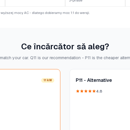
3-phase
e wyższej mocy AC - dlatego dobieramy moc 1:1 do wersji.
Ce încărcător să aleg?
match your car. Q11 is our recommendation - P11 is the cheaper altern
P11 - Alternative
11 kW
4.8