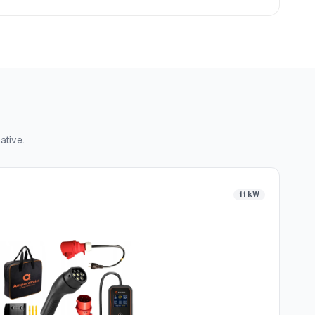
ative.
11 kW