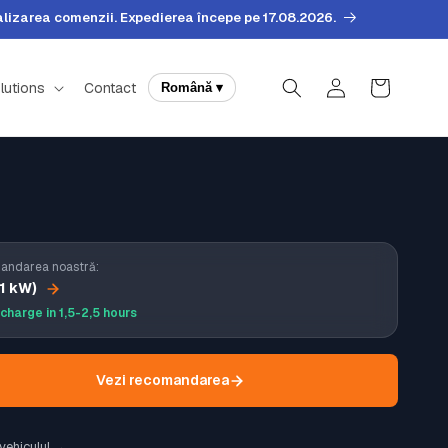
lizarea comenzii. Expedierea începe pe 17.08.2026.
Autentificare
Coș
lutions
Contact
Română ▾
ndarea noastră:
11 kW)
 charge in 1,5-2,5 hours
Vezi recomandarea
vehiculul →