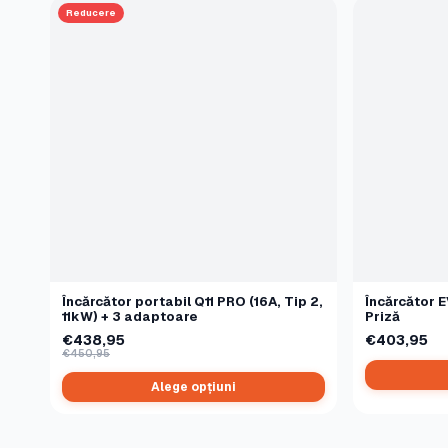
Reducere
Încărcător portabil Q11 PRO (16A, Tip 2,
Încărcător E
11kW) + 3 adaptoare
Priză
€438,95
€403,95
€450,95
Alege opțiuni