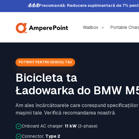
Sari la
💰💰💰Precomandă: Reducere suplimentară de 7% pentru
conținut
Wallbox
Portable Char
POTRIVIT PENTRU VEHICUL TĂU
Bicicleta ta
Ładowarka do BMW M
Am ales încărcătoarele care corespund specificațiilor
mașinii tale. Verifică recomandarea noastră.
Onboard AC charger:
11 kW
(3-phase)
Connector:
Type 2