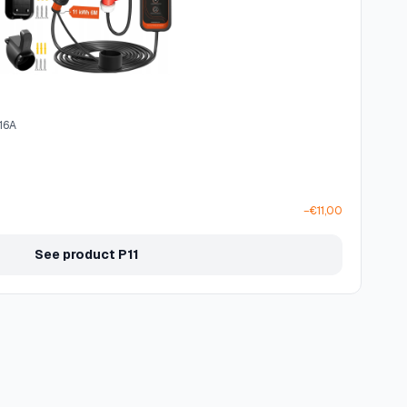
 16A
−€11,00
See product P11