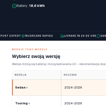
Battery:
18,6 kWh
 EXPERT
ÎNCĂRCARE RAPIDĂ
LIVRARE ÎN 24 DE ORE
GARANȚIE
WERSJE TEGO MODELU
Wybierz swoją wersję
Wersje różnią się baterią i mocą ładowania AC - rekomendacja dop
WERSJA
ROCZNIK
Sedan
2024-2026
Touring
2024-2026