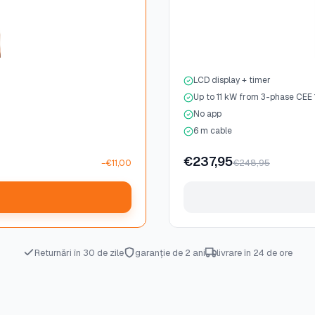
LCD display + timer
Up to 11 kW from 3-phase CEE
No app
6 m cable
€237,95
€248,95
−€11,00
Returnări în 30 de zile
garanție de 2 ani
livrare în 24 de ore