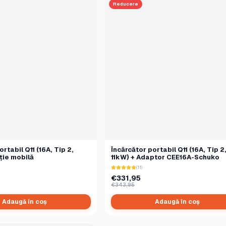
Reducere
rtabil Q11 (16A, Tip 2,
Încărcător portabil Q11 (16A, Tip 2
ție mobilă
11kW) + Adaptor CEE16A-Schuko
(11)
€331,95
€343,95
Adaugă în coș
Adaugă în coș