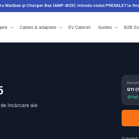
 Wallbox și Charger Box (AMP-BOX). Introdu codul PRESALE7 la fina
gers
Cables & adapters
EV Cabinet
Guides
B2B So
Recoma
5
Q11 (
Full
 de încărcare ale
Schimbă 