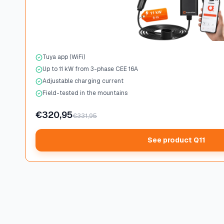
Tuya app (WiFi)
Up to 11 kW from 3-phase CEE 16A
Adjustable charging current
Field-tested in the mountains
€320,95
€331,95
See product Q11