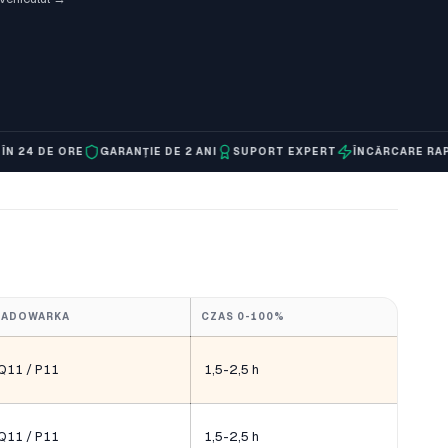
 DE ORE
GARANȚIE DE 2 ANI
SUPORT EXPERT
ÎNCĂRCARE RAPIDĂ
ŁADOWARKA
CZAS 0-100%
Q11 / P11
1,5-2,5 h
Q11 / P11
1,5-2,5 h