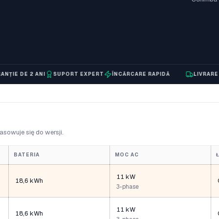
 DE 2 ANI
SUPORT EXPERT
ÎNCĂRCARE RAPIDĂ
LIVRARE ÎN 24
asowuje się do wersji.
BATERIA
MOC AC
11 kW
18,6 kWh
3-phase
11 kW
18,6 kWh