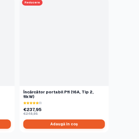
Reducere
,
Încărcător portabil P11 (16A, Tip 2,
11kW)
(8)
€237,95
€248,95
Adaugă în coș