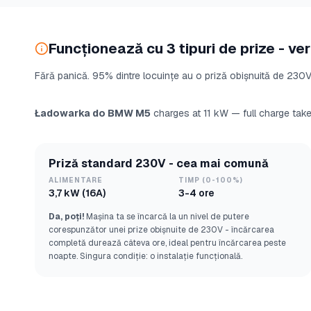
Funcționează cu 3 tipuri de prize - veri
Fără panică. 95% dintre locuințe au o priză obișnuită de 230V 
Ładowarka do BMW M5
charges at 11 kW — full charge take
Priză standard 230V - cea mai comună
ALIMENTARE
TIMP (0-100%)
3,7 kW (16A)
3-4 ore
Da, poți!
Mașina ta se încarcă la un nivel de putere
corespunzător unei prize obișnuite de 230V - încărcarea
completă durează câteva ore, ideal pentru încărcarea peste
noapte. Singura condiție: o instalație funcțională.