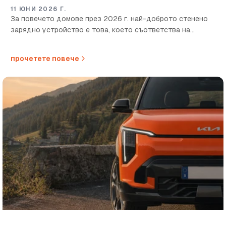
11 ЮНИ 2026 Г.
За повечето домове през 2026 г. най-доброто стенено
зарядно устройство е това, което съответства на
вграденото в колата зарядно за променлив ток,
електрозахранването и колко бързо трябва да заредите
прочетете повече
през...