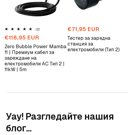
Обичайна
€71,95 EUR
2
(2)
общо
цена
Обичайна
€118,95 EUR
Тестер за зарядна
отзиви
цена
станция за
Zero Bubble Power Mamba
електромобили (Тип 2)
11 | Премиум кабел за
зареждане на
електромобили AC Тип 2 |
11kW | 5m
Уау! Разгледайте нашия
блог...