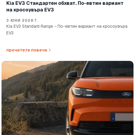
Kia EV3 Стандартен обхват. По-евтин вариант
на кросоувъра EV3
3 ЮНИ 2026 Г.
Kia EV3 Standard Range - По-евтин вариант на кросоувъра
EV3
прочетете повече