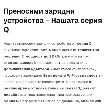
Преносими зарядни
устройства –
Нашата серия
Q
Нашите преносими зарядни устройства от
серия Q
съчетават
ефективност, мобилност и интелигентни
решения
. С
мощност до 22 kW
, регулируем ток,
вграден дисплей
и възможност за добавяне на
допълнителни адаптери
, имате пълен контрол върху
процеса на зареждане.
Вградената WiFi свързаност
ви
позволява да следите параметрите на зареждане
в
реално време от всяка точка на света!
Здравият
дизайн
гарантира надеждност при всякакви условия.
Серия Q
е перфектният избор за
домашна, бизнес или