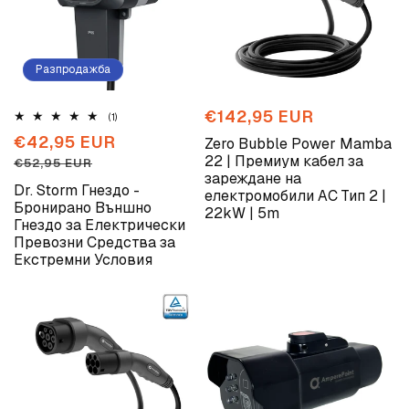
Разпродажба
Обичайна
€142,95 EUR
1
(1)
общо
цена
Промоционална
€42,95 EUR
Обичайна
Zero Bubble Power Mamba
отзиви
цена
цена
22 | Премиум кабел за
€52,95 EUR
зареждане на
Dr. Storm Гнездо -
електромобили AC Тип 2 |
Бронирано Външно
22kW | 5m
Гнездо за Електрически
Превозни Средства за
Екстремни Условия