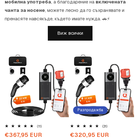
мобилна употреба
, а благодарение на
включената
чанта за носене
, можете лесно да го съхранявате и
пренасяте навсякъде, където имате нужда. 🚗⚡
Виж всички
Разпродажба
11
31
(11)
(31)
общо
общо
Обичайна
€367,95 EUR
Промоционална
€320,95 EUR
Обичайн
отзиви
отзиви