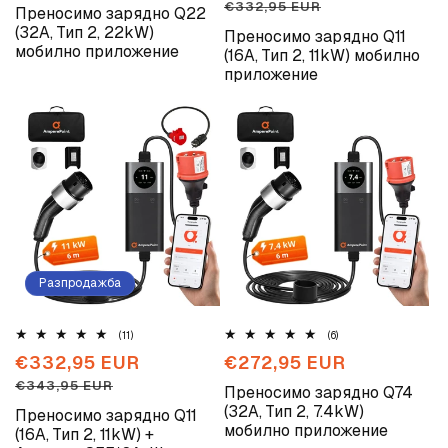
цена
цена
цена
€332,95 EUR
Преносимо зарядно Q22
(32A, Тип 2, 22kW)
Преносимо зарядно Q11
мобилно приложение
(16A, Тип 2, 11kW) мобилно
приложение
Разпродажба
11
6
(11)
(6)
общо
общо
Промоционална
€332,95 EUR
Обичайна
Обичайна
€272,95 EUR
отзиви
отзиви
цена
цена
цена
€343,95 EUR
Преносимо зарядно Q74
(32A, Тип 2, 7.4kW)
Преносимо зарядно Q11
мобилно приложение
(16A, Тип 2, 11kW) +