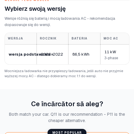
WERSJE TEGO MODELU
Wybierz swoją wersję
Wersje różnią się baterią i mocą ładowania AC - rekomendacja
dopasowuje się do wersji.
WERSJA
ROCZNIK
BATERIA
MOC AC
11 kW
wersja podstawowa
2020-2022
86,5 kWh
3-phase
Mocniejsza ładowarka nie przyspieszy ładowania, jeśli auto nie przyjmie
wyższej mocy AC - dlatego dobieramy moc 1:1 do wersji.
Ce încărcător să aleg?
Both match your car. Q11 is our recommendation - P11 is the
cheaper alternative.
MOST POPULAR