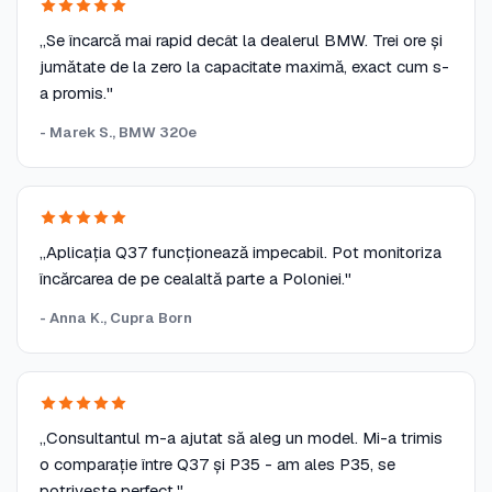
„Se încarcă mai rapid decât la dealerul BMW. Trei ore și
jumătate de la zero la capacitate maximă, exact cum s-
a promis."
- Marek S., BMW 320e
„Aplicația Q37 funcționează impecabil. Pot monitoriza
încărcarea de pe cealaltă parte a Poloniei."
- Anna K., Cupra Born
„Consultantul m-a ajutat să aleg un model. Mi-a trimis
o comparație între Q37 și P35 - am ales P35, se
potrivește perfect."