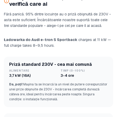
verifică care ai
Fără panică. 95% dintre locuințe au o priză obișnuită de 230V -
asta este suficient. Încărcătoarele noastre suportă toate cele
trei standarde populare - alege-l pe cel pe care îl ai acasă.
Ładowarka do Audi e-tron S Sportback
charges at 11 kW —
full charge takes 8–9,5 hours.
Priză standard 230V - cea mai comună
ALIMENTARE
TIMP (0-100%)
3,7 kW (16A)
3-4 ore
Da, poți!
Mașina ta se încarcă la un nivel de putere corespunzător
unei prize obișnuite de 230V - încărcarea completă durează
câteva ore, ideal pentru încărcarea peste noapte. Singura
condiție: o instalație funcțională.