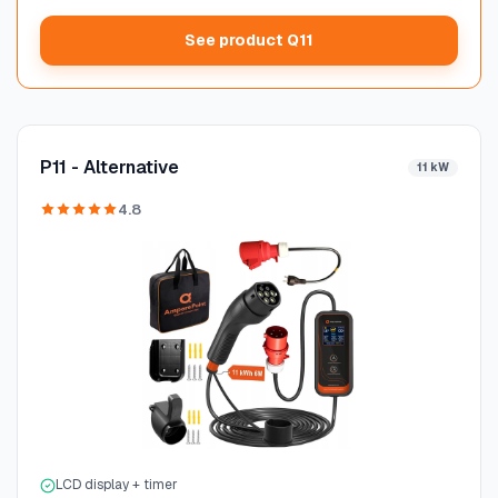
See product Q11
P11 - Alternative
11 kW
4.8
LCD display + timer