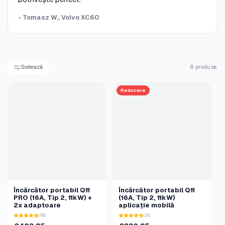
- Tomasz W., Volvo XC60
Sortează
6 produse
Reducere
Încărcător portabil Q11
Încărcător portabil Q11
PRO (16A, Tip 2, 11kW) +
(16A, Tip 2, 11kW)
2x adaptoare
aplicație mobilă
(18)
(31)