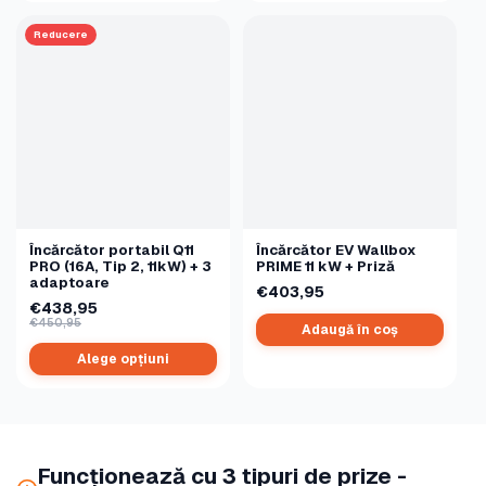
Reducere
Încărcător portabil Q11
Încărcător EV Wallbox
PRO (16A, Tip 2, 11kW) + 3
PRIME 11 kW + Priză
adaptoare
€403,95
€438,95
€450,95
Adaugă în coș
Alege opțiuni
Funcționează cu 3 tipuri de prize -