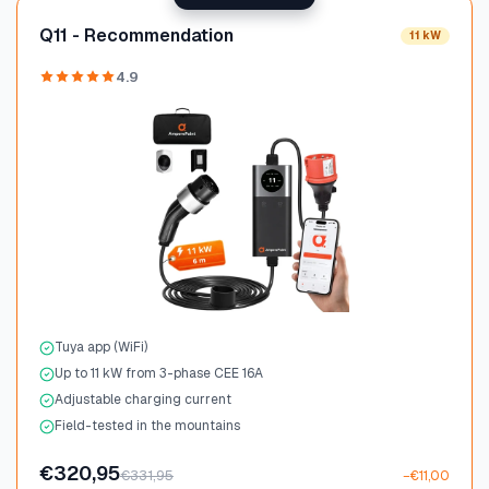
Q11 - Recommendation
11 kW
4.9
Tuya app (WiFi)
Up to 11 kW from 3-phase CEE 16A
Adjustable charging current
Field-tested in the mountains
€320,95
€331,95
−€11,00