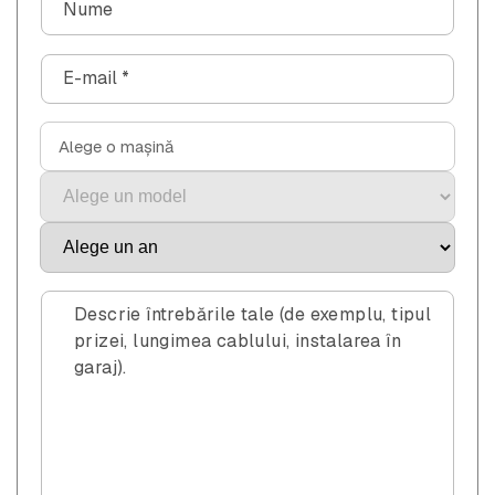
Nume
o
r
E-mail
*
m
u
l
Alege o mașină
a
r
d
e
c
o
Descrie întrebările tale (de exemplu, tipul
n
prizei, lungimea cablului, instalarea în
garaj).
t
a
c
t