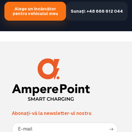
Alege un încărcător
Sunați: +48 666 612 044
pentru vehiculul meu
Abonați-vă la newsletter-ul nostru
E-mail