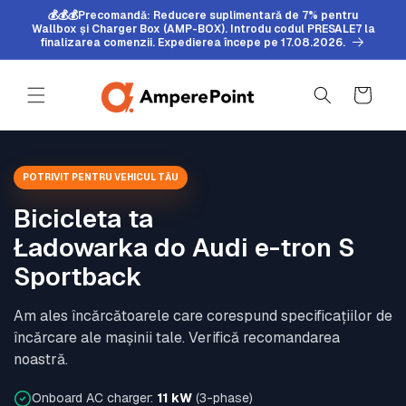
Sari la
💰💰💰Precomandă: Reducere suplimentară de 7% pentru
conținut
Wallbox și Charger Box (AMP-BOX). Introdu codul PRESALE7 la
finalizarea comenzii. Expedierea începe pe 17.08.2026.
Coș
POTRIVIT PENTRU VEHICUL TĂU
Bicicleta ta
Ładowarka do Audi e-tron S
Sportback
Am ales încărcătoarele care corespund specificațiilor de
încărcare ale mașinii tale. Verifică recomandarea
noastră.
Onboard AC charger:
11 kW
(3-phase)