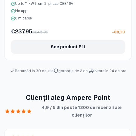
Up to 11 kW from 3-phase CEE 16A
No app
6 m cable
€237,95
€248,95
−€11,00
See product P11
Returnări în 30 de zile
garanție de 2 ani
livrare în 24 de ore
Clienții aleg Ampere Point
4,9 / 5 din peste 1200 de recenzii ale
clienților