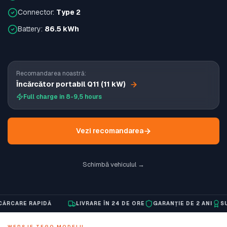
Connector:
Type 2
Battery:
86.5 kWh
Recomandarea noastră:
Încărcător portabil Q11 (11 kW)
Full charge in 8-9,5 hours
Vezi recomandarea
Schimbă vehiculul →
CARE RAPIDĂ
LIVRARE ÎN 24 DE ORE
GARANȚIE DE 2 ANI
SUPO