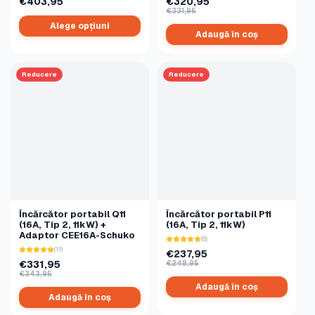
€403,95
€320,95
€331,95
Alege opțiuni
Adaugă în coș
Reducere
Reducere
Încărcător portabil Q11
Încărcător portabil P11
(16A, Tip 2, 11kW) +
(16A, Tip 2, 11kW)
Adaptor CEE16A-Schuko
(8)
(11)
€237,95
€331,95
€248,95
€343,95
Adaugă în coș
Adaugă în coș