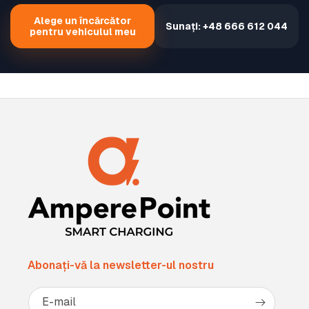
Alege un încărcător
Sunați: +48 666 612 044
pentru vehiculul meu
Abonați-vă la newsletter-ul nostru
E-mail