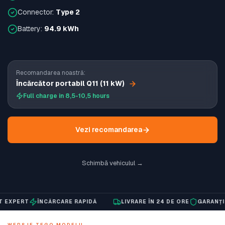
Connector:
Type 2
Battery:
94.9 kWh
Recomandarea noastră:
Încărcător portabil Q11 (11 kW)
Full charge in 8,5-10,5 hours
Vezi recomandarea
Schimbă vehiculul →
PERT
ÎNCĂRCARE RAPIDĂ
LIVRARE ÎN 24 DE ORE
GARANȚIE DE