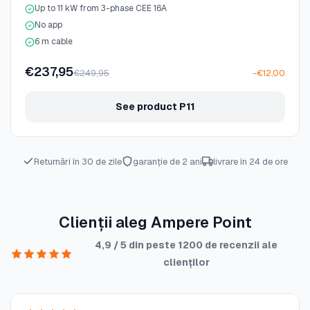
Up to 11 kW from 3-phase CEE 16A
No app
6 m cable
€237,95
€249,95
−€12,00
See product P11
Returnări în 30 de zile
garanție de 2 ani
livrare în 24 de ore
Clienții aleg Ampere Point
4,9 / 5 din peste 1200 de recenzii ale
clienților