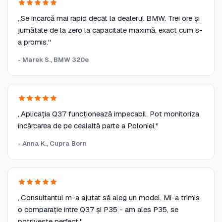
„Se încarcă mai rapid decât la dealerul BMW. Trei ore și
jumătate de la zero la capacitate maximă, exact cum s-
a promis."
- Marek S., BMW 320e
„Aplicația Q37 funcționează impecabil. Pot monitoriza
încărcarea de pe cealaltă parte a Poloniei."
- Anna K., Cupra Born
„Consultantul m-a ajutat să aleg un model. Mi-a trimis
o comparație între Q37 și P35 - am ales P35, se
potrivește perfect."