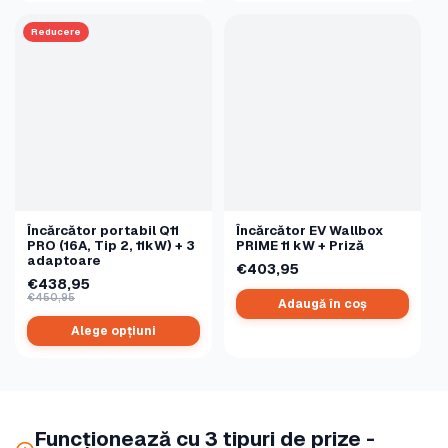
Reducere
Încărcător portabil Q11
Încărcător EV Wallbox
PRO (16A, Tip 2, 11kW) + 3
PRIME 11 kW + Priză
adaptoare
€403,95
€438,95
€450,95
Adaugă în coș
Alege opțiuni
Funcționează cu 3 tipuri de prize -