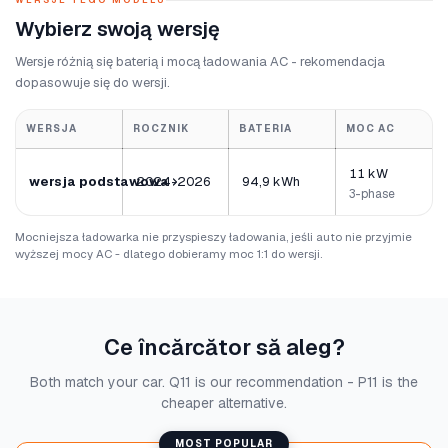
WERSJE TEGO MODELU
Wybierz swoją wersję
Wersje różnią się baterią i mocą ładowania AC - rekomendacja
dopasowuje się do wersji.
WERSJA
ROCZNIK
BATERIA
MOC AC
11 kW
wersja podstawowa
2024-2026
94,9 kWh
3-phase
Mocniejsza ładowarka nie przyspieszy ładowania, jeśli auto nie przyjmie
wyższej mocy AC - dlatego dobieramy moc 1:1 do wersji.
Ce încărcător să aleg?
Both match your car. Q11 is our recommendation - P11 is the
cheaper alternative.
MOST POPULAR