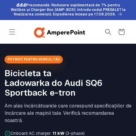
Sari la
💰💰💰Precomandă: Reducere suplimentară de 7% pentru
conținut
Wallbox și Charger Box (AMP-BOX). Introdu codul PRESALE7 la
finalizarea comenzii. Expedierea începe pe 17.08.2026.
Coș
POTRIVIT PENTRU VEHICUL TĂU
Bicicleta ta
Ładowarka do Audi SQ6
Sportback e-tron
Am ales încărcătoarele care corespund specificațiilor de
încărcare ale mașinii tale. Verifică recomandarea
noastră.
Onboard AC charger:
11 kW
(3-phase)