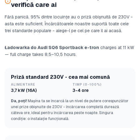
verifică care ai
Fără panică. 95% dintre locuințe au o priză obișnuită de 230V -
asta este suficient. Încărcătoarele noastre suportă toate cele
trei standarde populare - alege-l pe cel pe care îl ai acasă.
Ładowarka do Audi SQ6 Sportback e-tron
charges at 11 kW
— full charge takes 8,5–10,5 hours.
Priză standard 230V - cea mai comună
ALIMENTARE
TIMP (0-100%)
3,7 kW (16A)
3-4 ore
Da, poți!
Mașina ta se încarcă la un nivel de putere corespunzător
unei prize obișnuite de 230V - încărcarea completă durează
câteva ore, ideal pentru încărcarea peste noapte. Singura
condiție: o instalație funcțională.