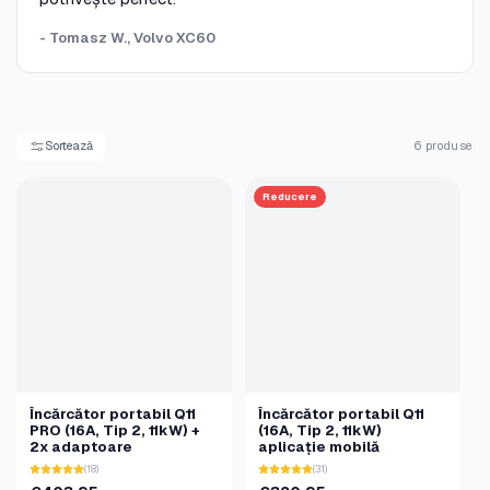
- Tomasz W., Volvo XC60
Sortează
6 produse
Reducere
Încărcător portabil Q11
Încărcător portabil Q11
PRO (16A, Tip 2, 11kW) +
(16A, Tip 2, 11kW)
2x adaptoare
aplicație mobilă
(18)
(31)