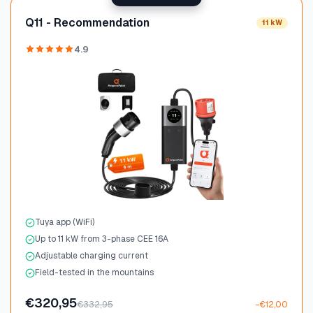
Q11 - Recommendation
11 kW
4.9
Tuya app (WiFi)
Up to 11 kW from 3-phase CEE 16A
Adjustable charging current
Field-tested in the mountains
€320,95
€332,95
−€12,00