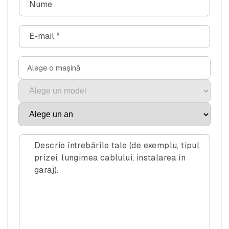
Nume
o
r
E-mail
*
m
u
l
Alege o mașină
a
r
d
e
c
o
Descrie întrebările tale (de exemplu, tipul
n
prizei, lungimea cablului, instalarea în
garaj).
t
a
c
t