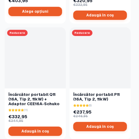
€403,95
€320,95
€332,95
Alege opțiuni
Adaugă în coș
Reducere
Reducere
Încărcător portabil Q11
Încărcător portabil P11
(16A, Tip 2, 11kW) +
(16A, Tip 2, 11kW)
Adaptor CEE16A-Schuko
(8)
(11)
€237,95
€332,95
€249,95
€344,95
Adaugă în coș
Adaugă în coș