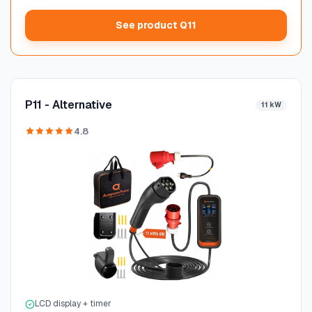
See product Q11
P11 - Alternative
11 kW
4.8
LCD display + timer