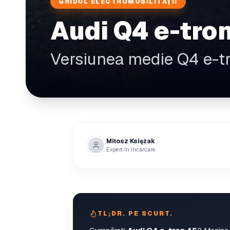
GHIDUL ELECTROMOBILITĂȚII
Audi Q4 e-tron
Versiunea medie Q4 e-tro
Miłosz Księżak
Expert în încărcare
TL;DR. PE SCURT.