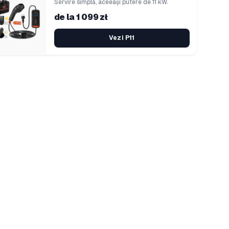
Servire simplă, aceeași putere de 11 kW.
de la 1 099 zł
Vezi P11