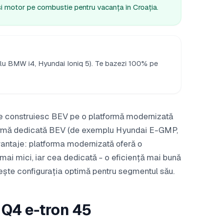
și motor pe combustie pentru vacanța în Croația.
lu BMW i4, Hyundai Ioniq 5). Te bazezi 100% pe
are construiesc BEV pe o platformă modernizată
tformă dedicată BEV (de exemplu Hyundai E-GMP,
antaje: platforma modernizată oferă o
mai mici, iar cea dedicată - o eficiență mai bună
osește configurația optimă pentru segmentul său.
i Q4 e-tron 45