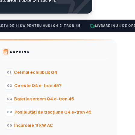
toarele mobile Q11 sau P11.
W PENTRU AUDI Q4 E-TRON 45
LIVRARE ÎN 24 DE ORE
2 ANI GAR
CUPRINS
Cel mai echilibrat Q4
Ce este Q4 e-tron 45?
Bateria sercem Q4 e-tron 45
Posibilități de tracțiune Q4 e-tron 45
Încărcare 11 kW AC