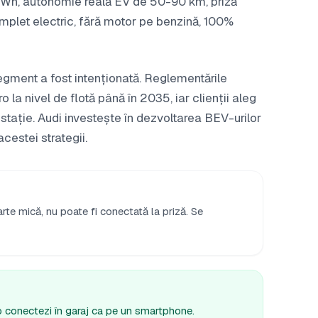
Wh, autonomie reală EV de 50-90 km, priză
plet electric, fără motor pe benzină, 100%
gment a fost intenționată. Reglementările
la nivel de flotă până în 2035, iar clienții aleg
a stație. Audi investește în dezvoltarea BEV-urilor
estei strategii.
rte mică, nu poate fi conectată la priză. Se
 o conectezi în garaj ca pe un smartphone.