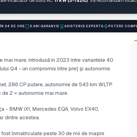
are încărcător de bord AC
11 kW (3-fazic)
. Vă recomandăm încărcă
2 ANI GARANȚIE
ASISTENȚĂ EXPERTĂ
PUTERE COMPLETĂ DE 11 K
 mai mare, introdusă în 2023 între variantele 40
lului Q4 - un compromis între preț și autonomie.
net, 286 CP putere, autonomie de 543 km WLTP.
loc de 2 = autonomie mai mare.
ența - BMW iX1, Mercedes EQA, Volvo EX40,
r dintre acestea.
 fost înmatriculate peste 30 de mii de mașini