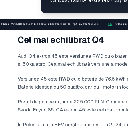
Cumpărați
Audi Q4 e-tron 45
? Mașina 
TĂ DE 11 KW PENTRU AUDI Q4 E-TRON 45
LIVRARE ÎN 24 DE ORE
Cel mai echilibrat Q4
Audi Q4 e-tron 45 este versiunea RWD cu o baterie
și 50 quattro. Cea mai echilibrată versiune a mode
Versiunea 45 este RWD cu o baterie de 76,6 kWh 
Baterie identică cu 50 quattro, dar cu 1 motor în 
Prețul de pornire în jur de 225.000 PLN. Concur
Skoda Enyaq 85. Q4 e-tron 45 este cel mai popula
În Polonia, piața BEV crește constant - în 2024 au