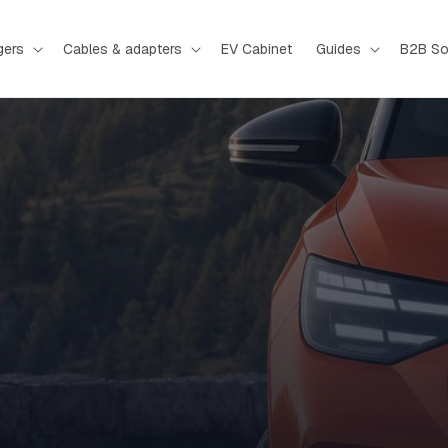
gers
Cables & adapters
EV Cabinet
Guides
B2B So