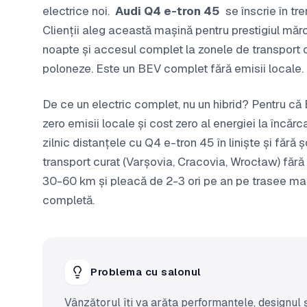
electrice noi.
Audi Q4 e-tron 45
se înscrie în tre
Clienții aleg această mașină pentru prestigiul măr
noapte și accesul complet la zonele de transport c
poloneze. Este un BEV complet fără emisii locale.
De ce un electric complet, nu un hibrid? Pentru c
zero emisii locale și cost zero al energiei la încărc
zilnic distanțele cu Q4 e-tron 45 în liniște și fără ș
transport curat (Varșovia, Cracovia, Wrocław) fără 
30-60 km și pleacă de 2-3 ori pe an pe trasee mai
completă.
Problema cu salonul
Vânzătorul îți va arăta performanțele, designul 