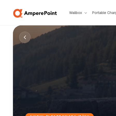
Sari la
conținut
Wallbox
Portable Char