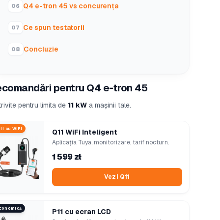
Q4 e-tron 45 vs concurența
Ce spun testatorii
Concluzie
comandări pentru Q4 e-tron 45
rivite pentru limita de
11 kW
a mașinii tale.
11 cu WiFi
Q11 WiFi Inteligent
Aplicația Tuya, monitorizare, tarif nocturn.
1 599 zł
Vezi Q11
conomică
P11 cu ecran LCD