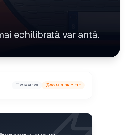
i echilibrată variantă.
21 MAI '26
20 MIN DE CITIT