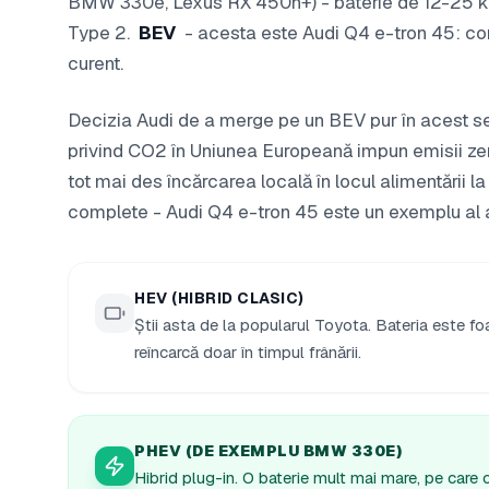
BMW 330e, Lexus RX 450h+) - baterie de 12-25 k
Type 2.
BEV
- acesta este Audi Q4 e-tron 45: com
curent.
Decizia Audi de a merge pe un BEV pur în acest se
privind CO2 în Uniunea Europeană impun emisii zero 
tot mai des încărcarea locală în locul alimentării l
complete - Audi Q4 e-tron 45 este un exemplu al ac
HEV (HIBRID CLASIC)
Știi asta de la popularul Toyota. Bateria este foa
reîncarcă doar în timpul frânării.
PHEV (DE EXEMPLU BMW 330E)
Hibrid plug-in. O baterie mult mai mare, pe care