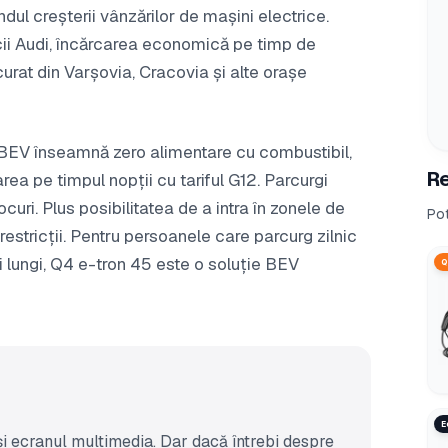
ndul creșterii vânzărilor de mașini electrice.
cii Audi, încărcarea economică pe timp de
urat din Varșovia, Cracovia și alte orașe
ă BEV înseamnă zero alimentare cu combustibil,
Re
area pe timpul nopții cu tariful G12. Parcurgi
ocuri. Plus posibilitatea de a intra în zonele de
Pot
restricții. Pentru persoanele care parcurg zilnic
 lungi, Q4 e-tron 45 este o soluție BEV
Q
E
și ecranul multimedia. Dar dacă întrebi despre