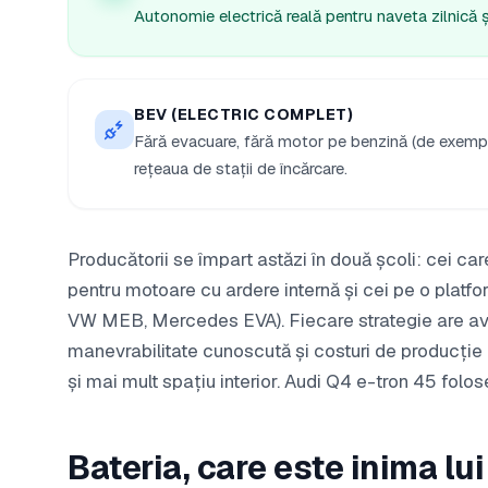
Autonomie electrică reală pentru naveta zilnică 
BEV (ELECTRIC COMPLET)
Fără evacuare, fără motor pe benzină (de exemp
rețeaua de stații de încărcare.
Producătorii se împart astăzi în două școli: cei c
pentru motoare cu ardere internă și cei pe o pla
VW MEB, Mercedes EVA). Fiecare strategie are av
manevrabilitate cunoscută și costuri de producție 
și mai mult spațiu interior. Audi Q4 e-tron 45 fol
Bateria, care este inima lu