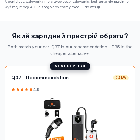
Mocniejsza ładowarka nie przyspieszy ładowania, jeśli auto nie przyjmie
wyższej mocy AC - dlatego dobieramy moc 1:1 do wersji.
Який зарядний пристрій обрати?
Both match your car. Q37 is our recommendation - P35 is the
cheaper alternative.
MOST POPULAR
Q37 - Recommendation
3.7 kW
4.9