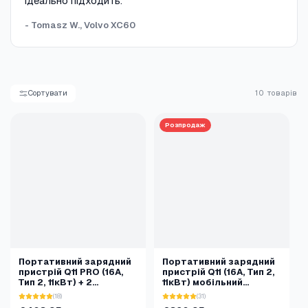
ідеально підходить."
- Tomasz W., Volvo XC60
Сортувати
10 товарів
Розпродаж
Портативний зарядний
Портативний зарядний
пристрій Q11 PRO (16A,
пристрій Q11 (16A, Тип 2,
Тип 2, 11кВт) + 2
11кВт) мобільний
адаптери
додаток
(18)
(31)