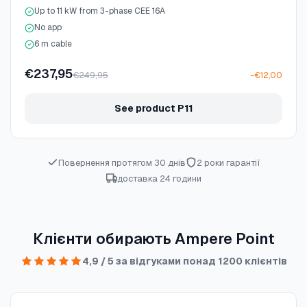
Up to 11 kW from 3-phase CEE 16A
No app
6 m cable
€237,95
€249,95
−€12,00
See product P11
Повернення протягом 30 днів
2 роки гарантії
доставка 24 години
Клієнти обирають Ampere Point
4,9 / 5 за відгуками понад 1200 клієнтів