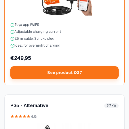
Tuya app (WiFi)
Adjustable charging current
7.5 m cable, Schuko plug
Ideal for overnight charging
€249,95
See product Q37
P35 - Alternative
3.7 kW
4.8