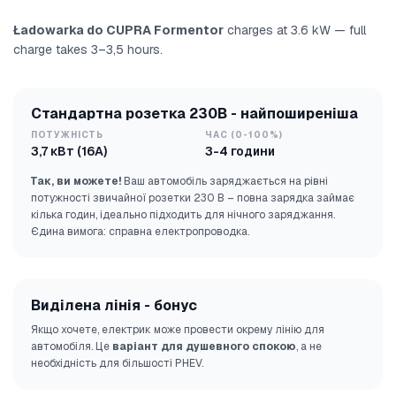
Ładowarka do CUPRA Formentor
charges at 3.6 kW — full
charge takes 3–3,5 hours.
Стандартна розетка 230В - найпоширеніша
ПОТУЖНІСТЬ
ЧАС (0-100%)
3,7 кВт (16А)
3-4 години
Так, ви можете!
Ваш автомобіль заряджається на рівні
потужності звичайної розетки 230 В – повна зарядка займає
кілька годин, ідеально підходить для нічного заряджання.
Єдина вимога: справна електропроводка.
Виділена лінія - бонус
Якщо хочете, електрик може провести окрему лінію для
автомобіля. Це
варіант для душевного спокою
, а не
необхідність для більшості PHEV.