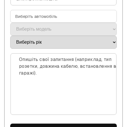
т
а
к
Виберіть автомобіль
т
н
а
ф
о
р
Опишіть свої запитання (наприклад, тип
м
розетки, довжина кабелю, встановлення в
гаражі).
а