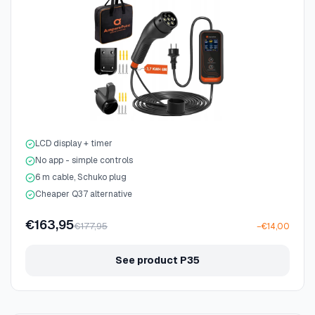
LCD display + timer
No app - simple controls
6 m cable, Schuko plug
Cheaper Q37 alternative
€163,95
€177,95
−€14,00
See product P35