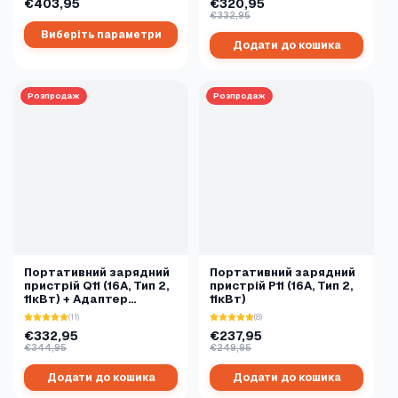
€403,95
€320,95
€332,95
Виберіть параметри
Додати до кошика
Розпродаж
Розпродаж
Портативний зарядний
Портативний зарядний
пристрій Q11 (16A, Тип 2,
пристрій P11 (16A, Тип 2,
11кВт) + Адаптер
11кВт)
CEE16A-Шуко
(11)
(8)
€332,95
€237,95
€344,95
€249,95
Додати до кошика
Додати до кошика