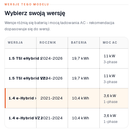
WERSJE TEGO MODELU
Wybierz swoją wersję
Wersje różnią się baterią i mocą ładowania AC - rekomendacja
dopasowuje się do wersji.
WERSJA
ROCZNIK
BATERIA
MOC AC
11 kW
1.5 TSI eHybrid
2024-2026
19,7 kWh
3-phase
11 kW
1.5 TSI eHybrid VZ
2024-2026
19,7 kWh
3-phase
3,6 kW
1.4 e-Hybrid
2021-2024
10,4 kWh
1-phase
3,6 kW
1.4 e-Hybrid VZ
2021-2024
10,4 kWh
1-phase