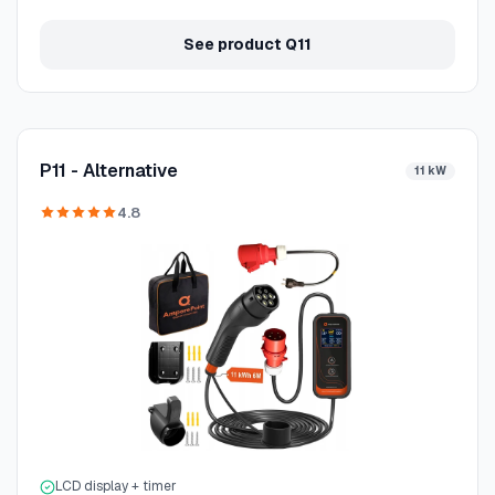
See product Q11
P11 - Alternative
11 kW
4.8
LCD display + timer