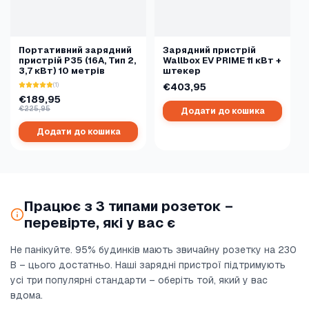
Портативний зарядний
Зарядний пристрій
пристрій P35 (16A, Тип 2,
Wallbox EV PRIME 11 кВт +
3,7 кВт) 10 метрів
штекер
(1)
€403,95
€189,95
€225,95
Додати до кошика
Додати до кошика
Працює з 3 типами розеток –
перевірте, які у вас є
Не панікуйте. 95% будинків мають звичайну розетку на 230
В – цього достатньо. Наші зарядні пристрої підтримують
усі три популярні стандарти – оберіть той, який у вас
вдома.