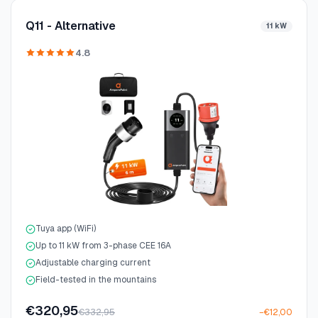
Q11 - Alternative
11 kW
4.8
Tuya app (WiFi)
Up to 11 kW from 3-phase CEE 16A
Adjustable charging current
Field-tested in the mountains
€320,95
€332,95
−€12,00