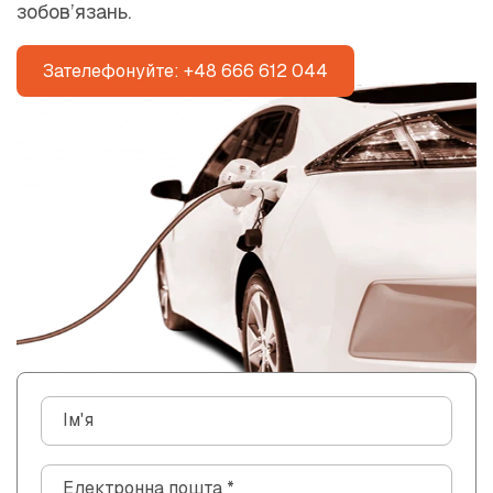
зобов’язань.
Зателефонуйте: +48 666 612 044
К
Ім'я
о
н
Електронна пошта
*