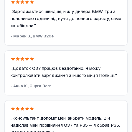
„Заряджається швидше, ніж у дилера BMW. Три з
половиною години від нуля до повного заряду, саме
як обіцяли."
- Марек S., BMW 320e
„Додаток Q37 працює бездоганно. Я можу
контролювати заряджання з іншого кінця Польщі."
- Анна К., Cupra Born
„Консультант допоміг мені вибрати модель. Він
надіслав мені порівняння Q37 та P35 – я обрав P35,