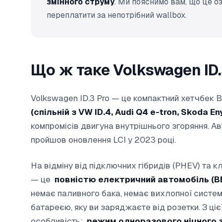
змінного струму
. Ми пояснимо вам, що це о
переплатити за непотрібний wallbox.
Що ж таке Volkswagen ID.
Volkswagen ID.3 Pro — це компактний хетчбек
(спільній з VW ID.4, Audi Q4 e-tron, Skoda En
компромісів двигуна внутрішнього згоряння. А
пройшов оновлення LCI у 2023 році.
На відміну від підключних гібридів (PHEV) та кл
— це
повністю електричний автомобіль (B
немає паливного бака, немає вихлопної систем
батареєю, яку ви заряджаєте від розетки. З ці
особливість:
режим одноразового нічного