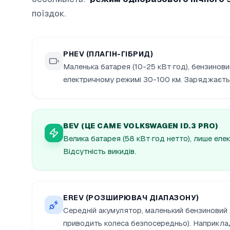
поїздок.
PHEV (ПЛАГІН-ГІБРИД)
Маленька батарея (10-25 кВт·год), бензинови
електричному режимі 30-100 км. Заряджаєтьс
BEV (ЦЕ САМЕ VOLKSWAGEN ID.3 PRO)
Велика батарея (58 кВт·год нетто), лише еле
Відсутність викидів.
EREV (РОЗШИРЮВАЧ ДІАПАЗОНУ)
Середній акумулятор, маленький бензиновий д
приводить колеса безпосередньо). Наприкла