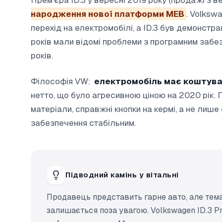
Прем’єра ID.3 у вересні 2019 року (продажі з 
народження нової платформи MEB
. Volksw
перехід на електромобілі, а ID.3 був демонстр
років мали відомі проблеми з програмним забе
років.
Філософія VW:
електромобіль має коштуват
нетто, що було агресивною ціною на 2020 рік. 
матеріали, справжні кнопки на кермі, а не лиш
забезпечення стабільним.
Підводний камінь у вітальні
Продавець представить гарне авто, але тем
залишається поза увагою. Volkswagen ID.3 P