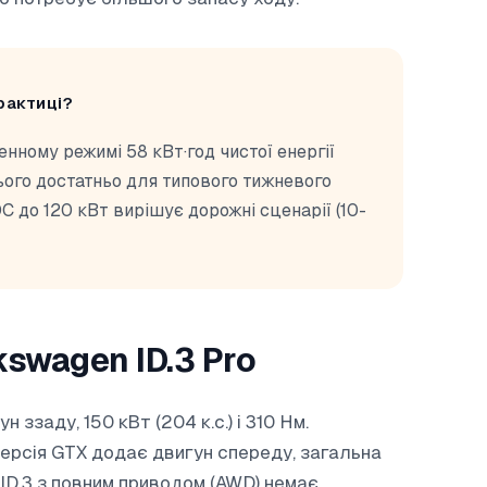
рактиці?
нному режимі 58 кВт·год чистої енергії
Цього достатньо для типового тижневого
 до 120 кВт вирішує дорожні сценарії (10-
swagen ID.3 Pro
ззаду, 150 кВт (204 к.с.) і 310 Нм.
ерсія GTX додає двигун спереду, загальна
 ID.3 з повним приводом (AWD) немає.