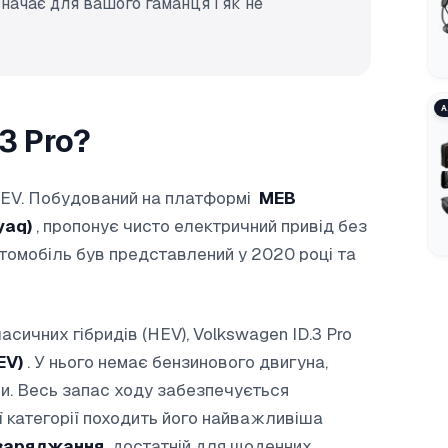
значає для вашого гаманця і як не
А
3 Pro?
 BEV. Побудований на платформі
MEB
yaq)
, пропонує чисто електричний привід без
втомобіль був представлений у 2020 році та
асичних гібридів (HEV), Volkswagen ID.3 Pro
EV)
. У нього немає бензинового двигуна,
и. Весь запас ходу забезпечується
єї категорії походить його найважливіша
 заряджання
достатній для щоденних