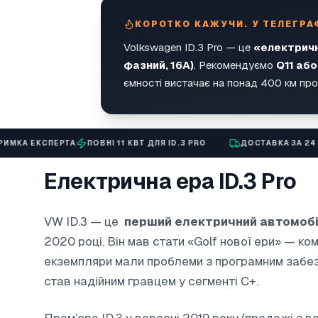
КОРОТКО КАЖУЧИ. У ТЕЛЕГРА
Volkswagen ID.3 Pro — це
«електричн
фазний, 16А)
. Рекомендуємо
Q11 або
ємності вистачає на понад 400 км про
СПЕРТА
ПОВНІ 11 КВТ ДЛЯ ID.3 PRO
ДОСТАВКА ЗА 24 ГОДИНИ
Електрична ера ID.3 Pro
VW ID.3 — це
перший електричний автомобі
2020 році. Він мав стати «Golf нової ери» — к
екземпляри мали проблеми з програмним забезп
став надійним гравцем у сегменті C+.