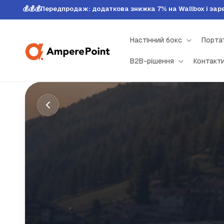
Перейти
💰💰💰Передпродаж: додаткова знижка 7% на Wallbox і за
до
змісту
Настінний бокс
Портат
B2B-рішення
Контакт