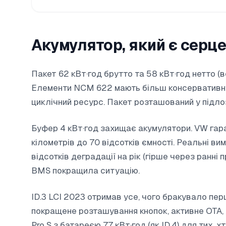
Акумулятор, який є серце
Пакет 62 кВт·год брутто та 58 кВт·год нетто (в
Елементи NCM 622 мають більш консервативну
циклічний ресурс. Пакет розташований у підлоз
Буфер 4 кВт·год захищає акумулятори. VW гара
кілометрів до 70 відсотків ємності. Реальні ви
відсотків деградації на рік (гірше через ранні
BMS покращила ситуацію.
ID.3 LCI 2023 отримав усе, чого бракувало пе
покращене розташування кнопок, активне OTA, 
Pro S з батареєю 77 кВт·год (як ID.4) для тих, 