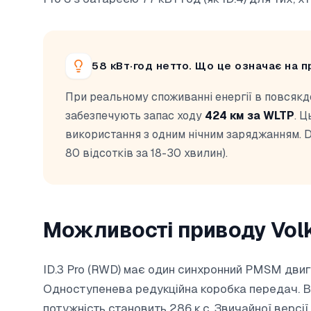
58 кВт·год нетто. Що це означає на п
При реальному споживанні енергії в повсякде
забезпечують запас ходу
424 км за WLTP
. 
використання з одним нічним заряджанням. DC
80 відсотків за 18-30 хвилин).
Можливості приводу Volk
ID.3 Pro (RWD) має один синхронний PMSM двигун 
Одноступенева редукційна коробка передач. В
потужність становить 286 к.с. Звичайної версії