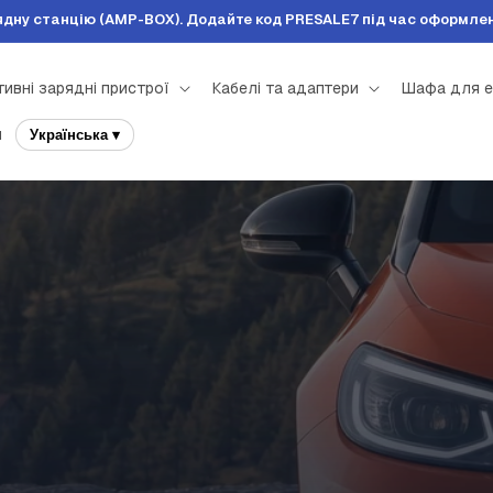
рядну станцію (AMP-BOX). Додайте код PRESALE7 під час оформлен
ивні зарядні пристрої
Кабелі та адаптери
Шафа для е
и
Українська ▾