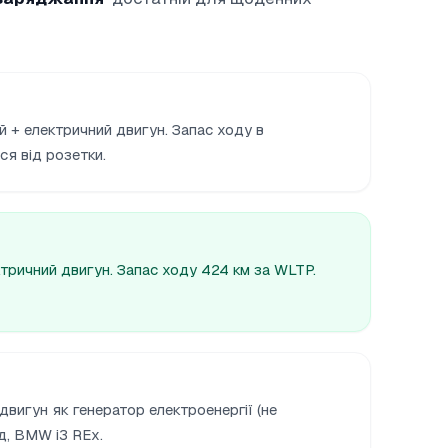
й + електричний двигун. Запас ходу в
я від розетки.
ктричний двигун. Запас ходу 424 км за WLTP.
вигун як генератор електроенергії (не
д, BMW i3 REx.