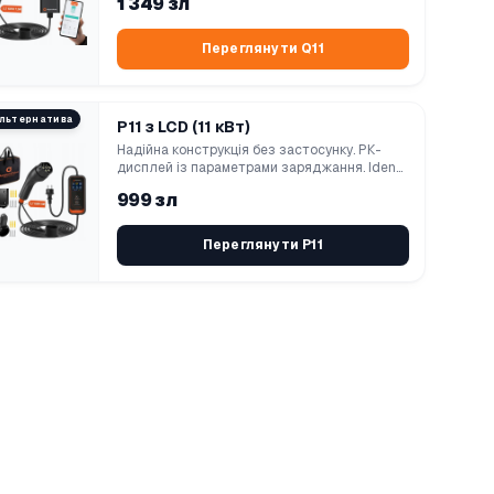
1 349 зл
Переглянути Q11
льтернатива
P11 з LCD (11 кВт)
Надійна конструкція без застосунку. РК-
дисплей із параметрами заряджання. Iden...
999 зл
Переглянути P11