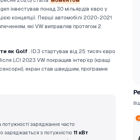
вересня 2020) стала
моментом
agen інвестував понад 30 мільярдів євро у
ацією концепції. Перші автомобілі 2020-2021
зпеченням, які VW виправляв протягом 2
и як Golf
. ID.3 стартував від 25 тисяч євро
Після LCI 2023 VW покращив інтер’єр (кращі
е сенсорні), екран став швидшим, програмне
Ре
Ві
Q
а потужності заряджання часто
ro заряджається з потужністю
11 кВт