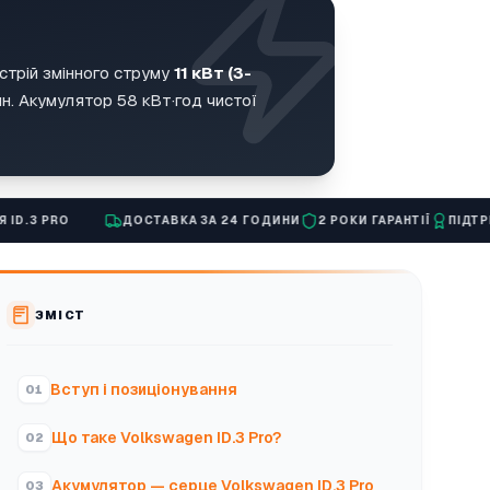
стрій змінного струму
11 кВт (3-
дин. Акумулятор 58 кВт·год чистої
ДОСТАВКА ЗА 24 ГОДИНИ
2 РОКИ ГАРАНТІЇ
ПІДТРИМКА ЕКС
ЗМІСТ
Вступ і позиціонування
Що таке Volkswagen ID.3 Pro?
Акумулятор — серце Volkswagen ID.3 Pro