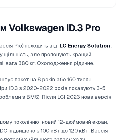
м Volkswagen ID.3 Pro
ерсія Pro) походить від
LG Energy Solution
.
 щільність, але пропонують кращий
і, вага 380 кг. Охолодження рідинне.
нтує пакет на 8 років або 160 тисяч
міри ID.3 з 2020-2022 років показують 3-5
 проблеми з BMS). Після LCI 2023 нова версія
ршому поколінню: новий 12-дюймовий екран,
DC підвищено з 100 кВт до 120 кВт. Версія
хто потребує більшого запасу ходу.