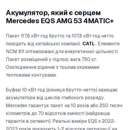
Акумулятор, який є серцем
Mercedes EQS AMG 53 4MATIC+
Пакет 117,8 кВт·год брутто та 107,8 кВт·год нетто
походить від китайської компанії
CATL
. Елементи
NCM 811 оптимізовані для енергетичної щільності.
Пакет розміщений у підлозі, вага 750 кг.
Охолодження рідинне з трьома окремими
тепловими контурами.
Буфер 10 кВт·год (різниця брутто-нетто) захищає
акумулятори від циклів глибокого розряду.
Mercedes гарантує пакет на 10 років або 250 тисяч
кілометрів до 70 відсотків ємності (найдовша
гарантія в сегменті). Реальні виміри EQS з 2022-
2023 років показують 1-2 відсотки деградації на