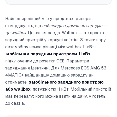
Найпоширеніший міф у продажах: дилери
стверджують, що
найшвидша домашня зарядка —
це wallbox
. Це напівправда. Wallbox — це просто
зарядний пристрій у корпусі на стіні. З точки зору
автомобіля немає різниці між wallbox 11 кВт і
мобільним зарядним пристроєм 11 кВт
,
підключеним до розетки CEE. Параметри
заряджання ідентичні. Для Mercedes EQS AMG 53
4MATIC+ найшвидшу домашню зарядку ви
отримаєте
з мобільного зарядного пристрою
або wallbox
потужністю 11 кВт. Мобільний пристрій
має перевагу: його можна взяти на дачу, у готель,
до сватів.