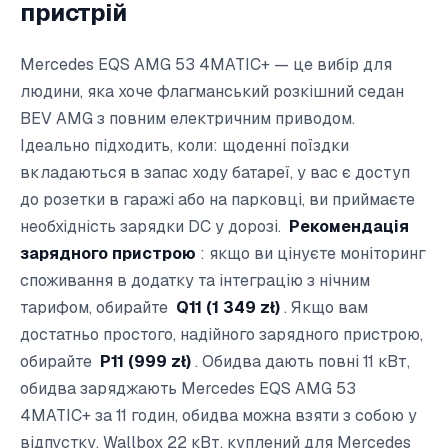
пристрій
Mercedes EQS AMG 53 4MATIC+ — це вибір для
людини, яка хоче флагманський розкішний седан
BEV AMG з повним електричним приводом.
Ідеально підходить, коли: щоденні поїздки
вкладаються в запас ходу батареї, у вас є доступ
до розетки в гаражі або на парковці, ви приймаєте
необхідність зарядки DC у дорозі.
Рекомендація
зарядного пристрою
: якщо ви цінуєте моніторинг
споживання в додатку та інтеграцію з нічним
тарифом, обирайте
Q11 (1 349 zł)
. Якщо вам
достатньо простого, надійного зарядного пристрою,
обирайте
P11 (999 zł)
. Обидва дають повні 11 кВт,
обидва заряджають Mercedes EQS AMG 53
4MATIC+ за 11 годин, обидва можна взяти з собою у
відпустку. Wallbox 22 кВт, куплений для Mercedes