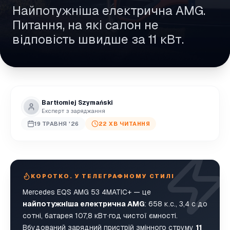
Найпотужніша електрична AMG.
Питання, на які салон не
відповість швидше за 11 кВт.
Bartłomiej Szymański
Експерт з заряджання
19 ТРАВНЯ '26
22 ХВ ЧИТАННЯ
КОРОТКО. У ТЕЛЕГРАФНОМУ СТИЛІ
Mercedes EQS AMG 53 4MATIC+ — це
найпотужніша електрична AMG
: 658 к.с., 3,4 с до
сотні, батарея 107,8 кВт·год чистої ємності.
Вбудований зарядний пристрій змінного струму
11