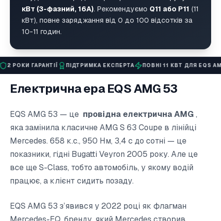
кВт (3-фазний, 16А)
. Рекомендуємо
Q11 або P11
(11
кВт), повне заряджання від 0 до 100 відсотків за
10-11 годин.
ГАРАНТІЇ
ПІДТРИМКА ЕКСПЕРТА
ПОВНІ 11 КВТ ДЛЯ EQS AMG 53
Електрична ера EQS AMG 53
EQS AMG 53 — це
провідна електрична AMG
,
яка замінила класичне AMG S 63 Coupe в лінійці
Mercedes. 658 к.с., 950 Нм, 3,4 с до сотні — це
показники, гідні Bugatti Veyron 2005 року. Але це
все ще S-Class, тобто автомобіль, у якому водій
працює, а клієнт сидить позаду.
EQS AMG 53 з’явився у 2022 році як флагман
Mercedes-EQ, бренду, який Mercedes створив