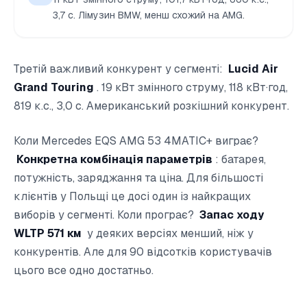
3,7 с. Лімузин BMW, менш схожий на AMG.
Третій важливий конкурент у сегменті:
Lucid Air
Grand Touring
. 19 кВт змінного струму, 118 кВт·год,
819 к.с., 3,0 с. Американський розкішний конкурент.
Коли Mercedes EQS AMG 53 4MATIC+ виграє?
Конкретна комбінація параметрів
: батарея,
потужність, заряджання та ціна. Для більшості
клієнтів у Польщі це досі один із найкращих
виборів у сегменті. Коли програє?
Запас ходу
WLTP 571 км
у деяких версіях менший, ніж у
конкурентів. Але для 90 відсотків користувачів
цього все одно достатньо.