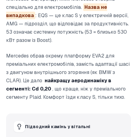
спеціально для електромобілів.
Назва не
випадкова
: EQS — це клас S у електричній версії,
AMG — підрозділ, що відповідає за продуктивність.
53 означає системну потужність (53 = близько 530
кВт разом із Boost).
Mercedes обрав окрему платформу EVA2 для
преміальних електромобілів, замість адаптації шасі
з двигуном внутрішнього згоряння (як BMW з
CLAR). Це дало
найкращу аеродинаміку в
сегменті: Cd 0,20
, що краще, ніж у преміального
сегменту Plaid. Комфорт їзди класу S, тільки тихо.
Підводний камінь у вітальні