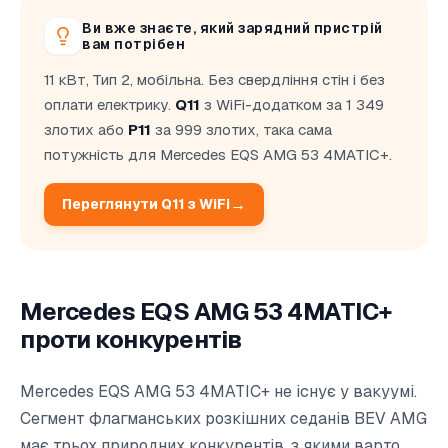
Ви вже знаєте, який зарядний пристрій
вам потрібен
11 кВт, Тип 2, мобільна. Без свердління стін і без
оплати електрику.
Q11
з WiFi-додатком за 1 349
злотих або
P11
за 999 злотих, така сама
потужність для Mercedes EQS AMG 53 4MATIC+.
Переглянути Q11 з WiFi
Mercedes EQS AMG 53 4MATIC+
проти конкурентів
Mercedes EQS AMG 53 4MATIC+ не існує у вакуумі.
Сегмент флагманських розкішних седанів BEV AMG
має трьох природних конкурентів, з якими варто