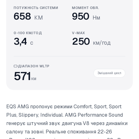
ПОТУЖНІСТЬ СИСТЕМИ
МОМЕНТ OBR.
658
950
КМ
Нм
0-100 КМ/ГОД
V-MAX
3,4
250
с
км/год
ДІАПАЗОН WLTP
571
Змішаний цикл
км
EQS AMG пропонує режими Comfort, Sport, Sport
Plus, Slippery, Individual. AMG Performance Sound
генерує штучний звук двигуна V8 через динаміки
салону та зовні. Реальне споживання 22-26