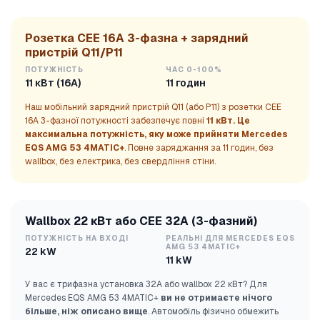
Розетка CEE 16A 3-фазна + зарядний
пристрій Q11/P11
ПОТУЖНІСТЬ
ЧАС 0-100%
11 кВт (16А)
11 годин
Наш мобільний зарядний пристрій Q11 (або P11) з розетки CEE
16A 3-фазної потужності забезпечує повні
11 кВт. Це
максимальна потужність, яку може прийняти Mercedes
EQS AMG 53 4MATIC+
. Повне заряджання за 11 годин, без
wallbox, без електрика, без свердління стіни.
Wallbox 22 кВт або CEE 32A (3-фазний)
ПОТУЖНІСТЬ НА ВХОДІ
РЕАЛЬНІ ДЛЯ MERCEDES EQS
AMG 53 4MATIC+
22 kW
11 kW
У вас є трифазна установка 32A або wallbox 22 кВт? Для
Mercedes EQS AMG 53 4MATIC+
ви не отримаєте нічого
більше, ніж описано вище
. Автомобіль фізично обмежить