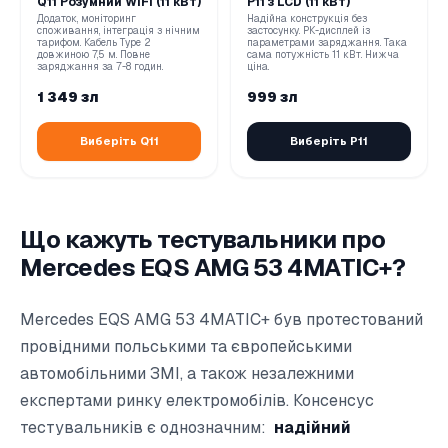
Q11 Розумний WiFi (11 кВт)
P11 з LCD (11 кВт)
Додаток, моніторинг
Надійна конструкція без
споживання, інтеграція з нічним
застосунку. РК-дисплей із
тарифом. Кабель Type 2
параметрами заряджання. Така
довжиною 7,5 м. Повне
сама потужність 11 кВт. Нижча
заряджання за 7-8 годин.
ціна.
1 349 зл
999 зл
Виберіть Q11
Виберіть P11
Що кажуть тестувальники про
Mercedes EQS AMG 53 4MATIC+?
Mercedes EQS AMG 53 4MATIC+ був протестований
провідними польськими та європейськими
автомобільними ЗМІ, а також незалежними
експертами ринку електромобілів. Консенсус
тестувальників є однозначним:
надійний