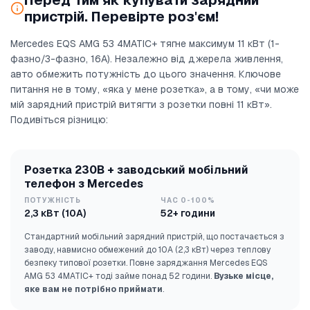
Перед тим як купувати зарядний
пристрій. Перевірте роз'єм!
Mercedes EQS AMG 53 4MATIC+ тягне максимум 11 кВт (1-
фазно/3-фазно, 16А). Незалежно від джерела живлення,
авто обмежить потужність до цього значення. Ключове
питання не в тому, «яка у мене розетка», а в тому, «чи може
мій зарядний пристрій витягти з розетки повні 11 кВт».
Подивіться різницю:
Розетка 230В + заводський мобільний
телефон з Mercedes
ПОТУЖНІСТЬ
ЧАС 0-100%
2,3 кВт (10А)
52+ години
Стандартний мобільний зарядний пристрій, що постачається з
заводу, навмисно обмежений до 10А (2,3 кВт) через теплову
безпеку типової розетки. Повне заряджання Mercedes EQS
AMG 53 4MATIC+ тоді займе понад 52 години.
Вузьке місце,
яке вам не потрібно приймати
.