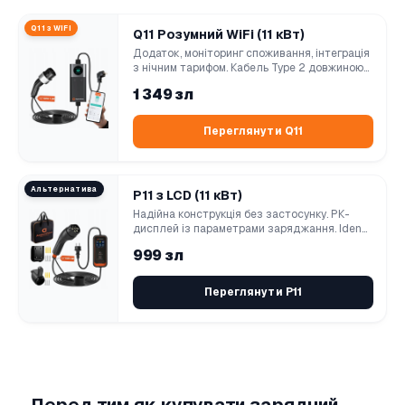
Q11 з WiFi
Q11 Розумний WiFi (11 кВт)
Додаток, моніторинг споживання, інтеграція
з нічним тарифом. Кабель Type 2 довжиною...
1 349 зл
Переглянути Q11
Альтернатива
P11 з LCD (11 кВт)
Надійна конструкція без застосунку. РК-
дисплей із параметрами заряджання. Iden...
999 зл
Переглянути P11