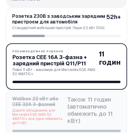
Розетка 230В з заводським зарядним
52h+
пристроєм для автомобіля
Стандартний мобільний пристрій. Лише 2,3 кВт (10А)
11
РЕКОМЕНДОВАНЕ РІШЕННЯ
Розетка CEE 16A 3-фазна +
годин
зарядний пристрій Q11/P11
Повні 11 кВт - максимум для Mercedes EQS AMG
53 4MATIC+
Wallbox 22 кВт або
Також 11 годин
CEE 32A 3-фазний
(автоматично
Дороге обладнання, але
обмежить до 11
Mercedes EQS AMG 53
4MATIC+ все одно обмежить
кВт)
до 11 кВт